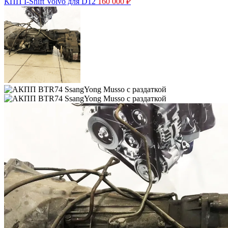
КПП I-Shift Volvo для D12
160 000
₽