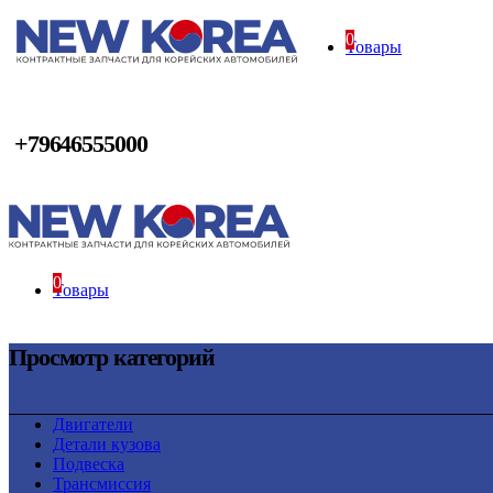
0
Товары
+79646555000
0
Товары
Просмотр категорий
Двигатели
Детали кузова
Подвеска
Трансмиссия