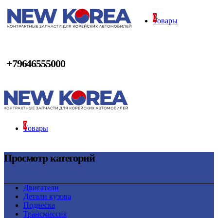
0
Товары
+79646555000
0
Товары
Просмотр категорий
Двигатели
Детали кузова
Подвеска
Трансмиссия