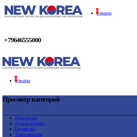
0
Товары
+79646555000
0
Товары
Просмотр категорий
Двигатели
Детали кузова
Подвеска
Трансмиссия