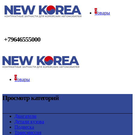
0
Товары
+79646555000
0
Товары
Просмотр категорий
Двигатели
Детали кузова
Подвеска
Трансмиссия